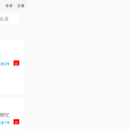
登录
注册
企业
店第3年
百
帮忙
店第1年
百