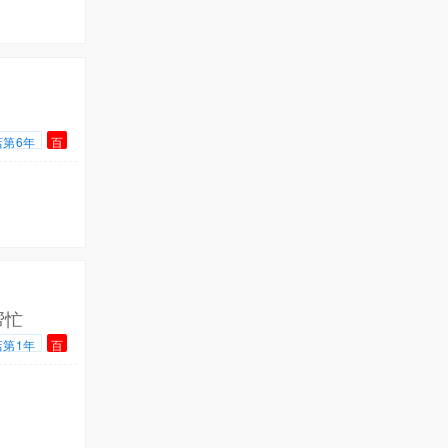
店第6年
百
帮忙
店第1年
百