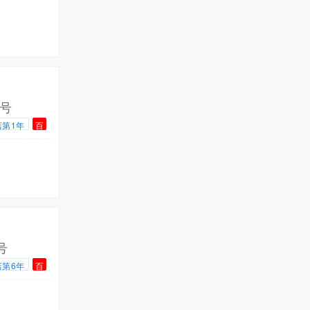
号
店第1年
百
号
店第6年
百