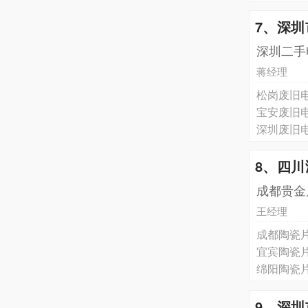
7、深
深圳二手
蒋经理
松岗废旧
宝安废旧
深圳废旧
8、四
成都贵金
王经理
成都陶瓷
宜宾陶瓷
绵阳陶瓷
9、深