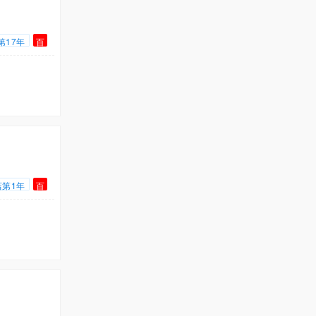
第17年
百
店第1年
百