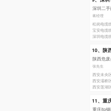
深圳二手
蒋经理
松岗电缆
宝安电缆
深圳电缆
10、陕
陕西危废
张先生
西安未央
西安灞桥
西安莲湖
11、
重庆it