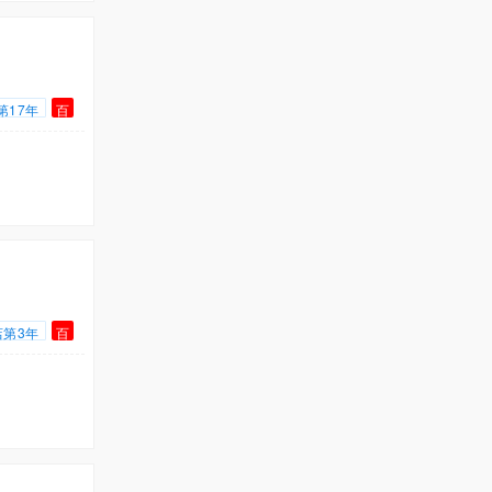
第17年
百
店第3年
百