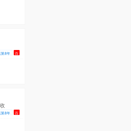
店第8年
百
收
店第8年
百