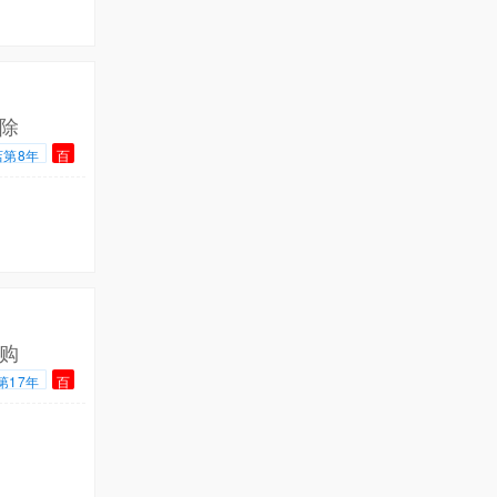
除
店第8年
百
购
第17年
百