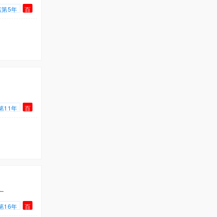
店第5年
百
第11年
百
广
第16年
百