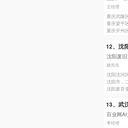
王经理
重庆武隆
重庆梁平
重庆开州
12、
沈阳废旧
姚先生
沈阳沈河
沈阳市，
沈阳废弃变
13、武
百业网A
李经理